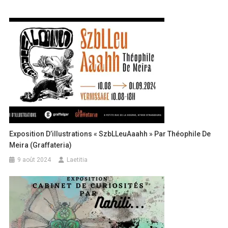
Exposition D’illustrations « SzbLLeuAaahh » Par Théophile De
Meira (Graffateria)
9 août 2024
Laetitia