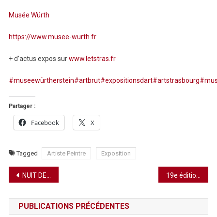
Musée Würth
https://www.musee-wurth.fr
+ d’actus expos sur
www.letstras.fr
#museewürtherstein
#artbrut
#expositionsdart
#artstrasbourg
#mus
Partager :
Facebook
X
Tagged
Artiste Peintre
Exposition
Navigation
NUIT DES MUSÉES : INVITATIONS AU VOYAGE
19e édition de la Nuit européenne des musées
de
PUBLICATIONS PRÉCÉDENTES
l’article