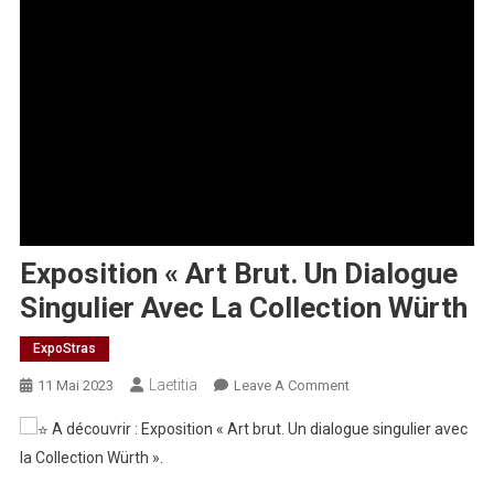
Exposition « Art Brut. Un Dialogue
Singulier Avec La Collection Würth
ExpoStras
Laetitia
On
11 Mai 2023
Leave A Comment
Exposition
A découvrir : Exposition « Art brut. Un dialogue singulier avec
« Art
la Collection Würth ».
Brut.
Un