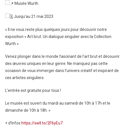
Musée Wurth
Dialogue
Singulier
Jusqu’au 21 mai 2023
Avec
La
« Il ne vous reste plus quelques jours pour découvrir notre
Collection
exposition « Art brut. Un dialogue singulier avec la Collection
Würth
Würth ».
Venez plonger dans le monde fascinant de l’art brut et découvrir
des œuvres uniques en leur genre. Ne manquez pas cette
occasion de vous immerger dans l’univers créatif et inspirant de
ces artistes singuliers.
L’entrée est gratuite pour tous !
Le musée est ouvert du mardi au samedi de 10h à 17h et le
dimanche de 10h à 18h. »
+ d’Infos
https://swll.to/2F6yEu7