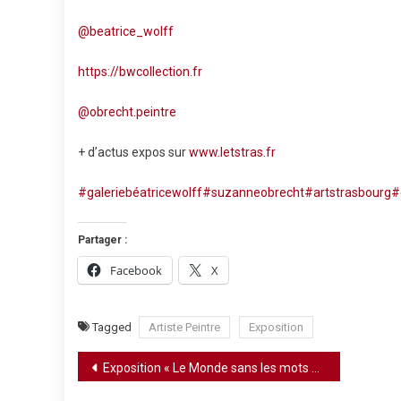
@beatrice_wolff
https://bwcollection.fr
@obrecht.peintre
+ d’actus expos sur
www.letstras.fr
#galeriebéatricewolff
#suzanneobrecht
#artstrasbourg
#
Partager :
Facebook
X
Tagged
Artiste Peintre
Exposition
Navigation
Exposition « Le Monde sans les mots » d’Anne Laure Sacriste