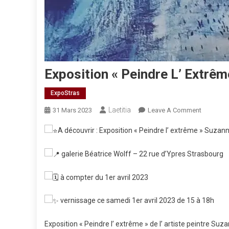
Exposition « Peindre L’ Extrê
ExpoStras
Laetitia
On
31 Mars 2023
Leave A Comment
Expositio
A découvrir : Exposition « Peindre l’ extrême » Suzan
« Peindre
L’
galerie Béatrice Wolff – 22 rue d’Ypres Strasbourg
Extrême »
Suzanne
à compter du 1er avril 2023
Obrecht
vernissage ce samedi 1er avril 2023 de 15 à 18h
Exposition « Peindre l’ extrême » de l’ artiste peintre Su