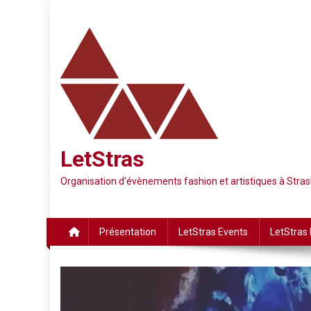
Skip
to
content
LetStras
Organisation d'évènements fashion et artistiques à Str
Présentation
LetStras Events
LetStras