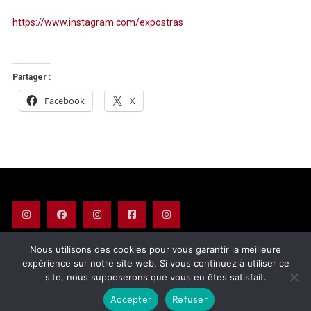
https://www.instagram.com/expostras
Partager :
Facebook
X
Nous utilisons des cookies pour vous garantir la meilleure
expérience sur notre site web. Si vous continuez à utiliser ce
© 2025 LetStras Copyright - All rights reserved - Avec l'aide de Touch-
site, nous supposerons que vous en êtes satisfait.
arts.com
|
Theme: News Portal by
Mystery Themes
.
Partenaires
Mentions légales
Politique de confidentialité
Accepter
Refuser
CGU