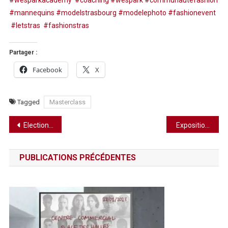
#wesparkacademy
#coaching
#wespark
#communautefashion
#mannequins
#modelstrasbourg
#modelephoto
#fashionevent
#letstras
#fashionstras
Partager :
Facebook
X
Tagged
Masterclass
Navigation
Election de Miss Excellence Alsace 2023
Exposition Histoires d’objets, au coeur d’une démarche photographique – La Trézorerie
de
PUBLICATIONS PRÉCÉDENTES
l’article