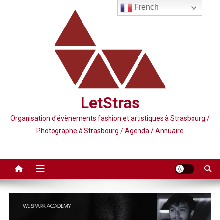
Skip
French
to
content
LetStras
Organisation d'évènements fashion et artistiques à Strasbourg /
Photographe à Strasbourg / Agenda / Annuaire