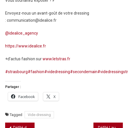
Vous souhaitez exposer ? »
Envoyez-nous un avant-goût de votre dressing
: communication@idealice.fr
@idealice_agency
https://www.idealice.fr
+d’actus fashion sur
www.letstras.fr
#strasbourg
#fashion
#videdressing
#secondemain
#videdressingst
Partager :
Facebook
X
Tagged
Vide-dressing
Navigation
Défilé de mode ORT – Printemps de l’écriture Drusenheim
Défilé Laurentz boutique – Il forchettone