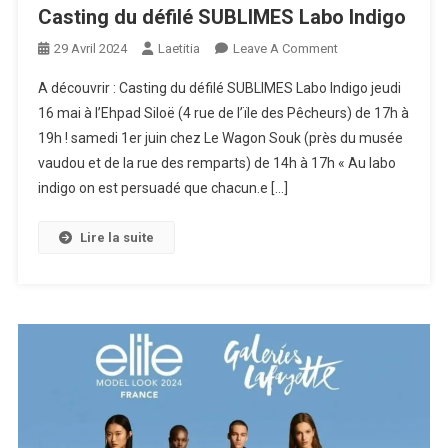
Casting du défilé SUBLIMES Labo Indigo
On
29 Avril 2024
Laetitia
Leave A Comment
Casting
A découvrir : Casting du défilé SUBLIMES Labo Indigo jeudi
Du
16 mai à l’Ehpad Siloë (4 rue de l’ïle des Pêcheurs) de 17h à
Défilé
19h ! samedi 1er juin chez Le Wagon Souk (près du musée
SUBLIMES
vaudou et de la rue des remparts) de 14h à 17h « Au labo
Labo
Indigo
indigo on est persuadé que chacun.e […]
Lire la suite