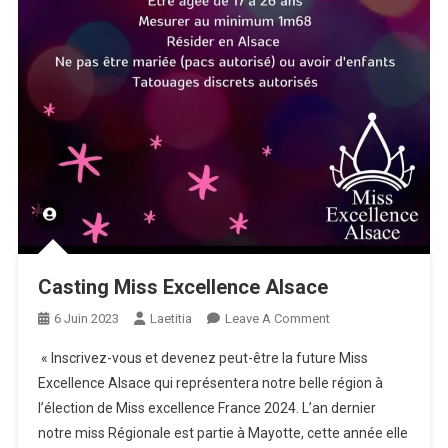
Casting Miss Excellence Alsace
On
6 Juin 2023
Laetitia
Leave A Comment
Casting
« Inscrivez-vous et devenez peut-être la future Miss
Miss
Excellence Alsace qui représentera notre belle région à
Excellence
l’élection de Miss excellence France 2024. L’an dernier
Alsace
notre miss Régionale est partie à Mayotte, cette année elle