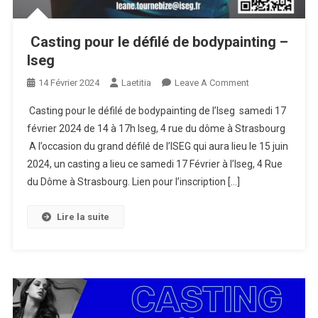
Casting pour le défilé de bodypainting –
Iseg
On
14 Février 2024
Laetitia
Leave A Comment
Casting
Casting pour le défilé de bodypainting de l’Iseg samedi 17
Pour
février 2024 de 14 à 17h Iseg, 4 rue du dôme à Strasbourg
Le Défilé
A l’occasion du grand défilé de l’ISEG qui aura lieu le 15 juin
De
2024, un casting a lieu ce samedi 17 Février à l’Iseg, 4 Rue
Bodypainting
–
du Dôme à Strasbourg. Lien pour l’inscription […]
Iseg
Lire la suite