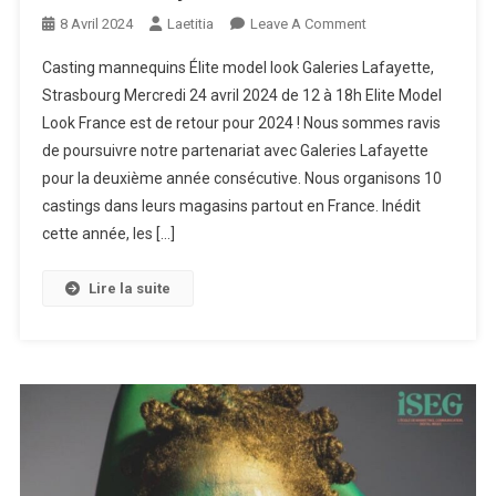
On
8 Avril 2024
Laetitia
Leave A Comment
Casting
Casting mannequins Élite model look Galeries Lafayette,
Mannequins
Strasbourg Mercredi 24 avril 2024 de 12 à 18h Elite Model
Élite
Look France est de retour pour 2024 ! Nous sommes ravis
Model
de poursuivre notre partenariat avec Galeries Lafayette
Look
–
pour la deuxième année consécutive. Nous organisons 10
Galeries
castings dans leurs magasins partout en France. Inédit
Lafayette
cette année, les […]
Lire la suite