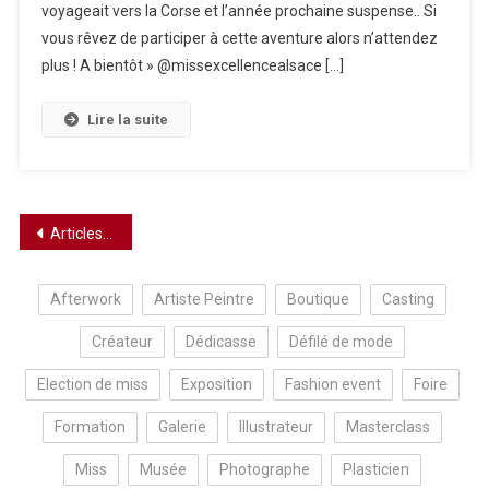
voyageait vers la Corse et l’année prochaine suspense.. Si
vous rêvez de participer à cette aventure alors n’attendez
plus ! A bientôt » @missexcellencealsace […]
Lire la suite
Navigation
Articles plus anciens
des
Afterwork
Artiste Peintre
Boutique
Casting
articles
Créateur
Dédicasse
Défilé de mode
Election de miss
Exposition
Fashion event
Foire
Formation
Galerie
Illustrateur
Masterclass
Miss
Musée
Photographe
Plasticien