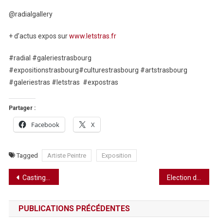
@radialgallery
+ d’actus expos sur
www.letstras.fr
#radial #galeriestrasbourg
#expositionstrasbourg#culturestrasbourg #artstrasbourg
#galeriestras #letstras #expostras
Partager :
Facebook
X
Tagged
Artiste Peintre
Exposition
Navigation
Casting Miss Elégance Alsace 2023
Election de Miss Excellence Alsace 2023
de
PUBLICATIONS PRÉCÉDENTES
l’article