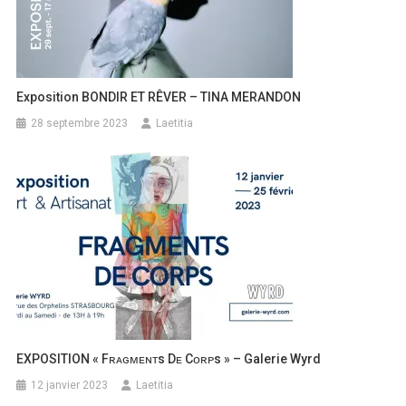
Exposition BONDIR ET RÊVER – TINA MERANDON
28 septembre 2023
Laetitia
EXPOSITION « Fʀᴀɢᴍᴇɴᴛs Dᴇ Cᴏʀᴘs » – Galerie Wyrd
12 janvier 2023
Laetitia