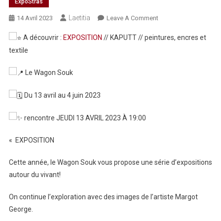
ExpoStras
Laetitia
On
14 Avril 2023
Leave A Comment
EXPOSITION
A découvrir :
EXPOSITION
// KAPUTT // peintures, encres et
KAPUTT
textile
Peintures
Textile
Le Wagon Souk
–
Wagon
Du 13 avril au 4 juin 2023
Souk
rencontre JEUDI 13 AVRIL 2023 À 19:00
« EXPOSITION
Cette année, le Wagon Souk vous propose une série d’expositions
autour du vivant!
On continue l’exploration avec des images de l’artiste Margot
George.