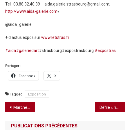
Tel : 03.88.32.40.39 – aida.galerie.strasbourg@gmail.com;
http://www.aida-galerie.com
«
@aida_galerie
+ d’actus expos sur
www.letstras.fr
#aida
#galeriedart
#strasbourg#expostrasbourg
#expostras
Partager :
Facebook
X
Tagged
Exposition
Navigation
Marché des créateurs
Défilé « hors les murs »
de
PUBLICATIONS PRÉCÉDENTES