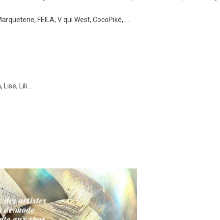
rqueterie, FEILA, V qui West, CocoPiké, …
ise, Lili …