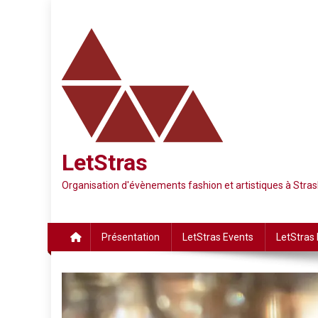
Skip
to
content
LetStras
Organisation d'évènements fashion et artistiques à Str
Présentation
LetStras Events
LetStras