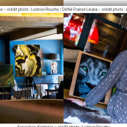
te – crédit photo : Ludovic Rouchy / Défilé France Leuba – crédit photo 