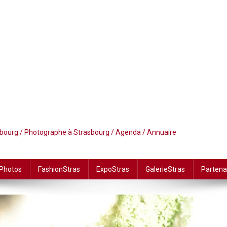
asbourg / Photographe à Strasbourg / Agenda / Annuaire
 Photos
FashionStras
ExpoStras
GalerieStras
Partena