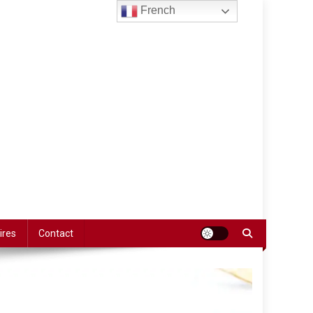
French
ires
Contact