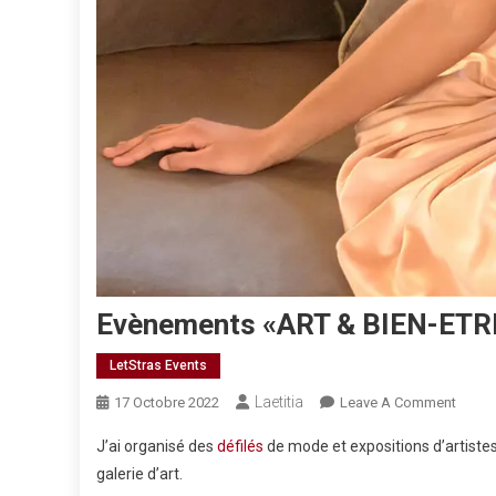
Evènements «ART & BIEN-ETRE» 
LetStras Events
Laetitia
On
17 Octobre 2022
Leave A Comment
Evène
J’ai organisé des
défilés
de mode et expositions d’artiste
«ART
galerie d’art.
&