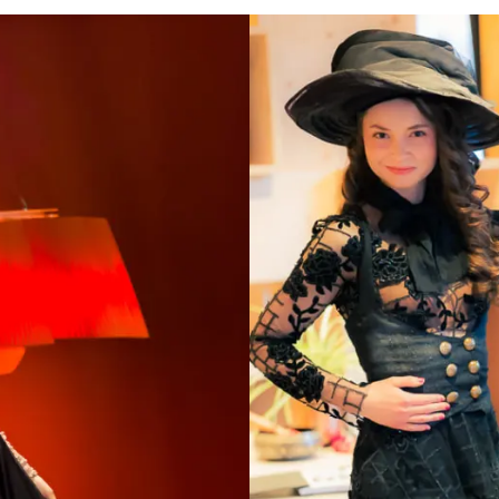
itions
tes,
s
rt