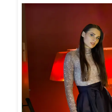
BIEN-
ETRE»
Aux
Gets
:
Expos
D’artis
Défilé
De
Mode,
Conce