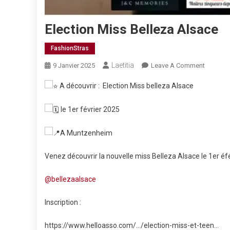
Election Miss Belleza Alsace
FashionStras
Laetitia
On
9 Janvier 2025
Leave A Comment
Election
A découvrir : Election Miss belleza Alsace
Miss
Belleza
le 1er février 2025
Alsace
A Muntzenheim
Venez découvrir la nouvelle miss Belleza Alsace le 1er é
@bellezaalsace
Inscription :
https://www.helloasso.com/…/election-miss-et-teen…