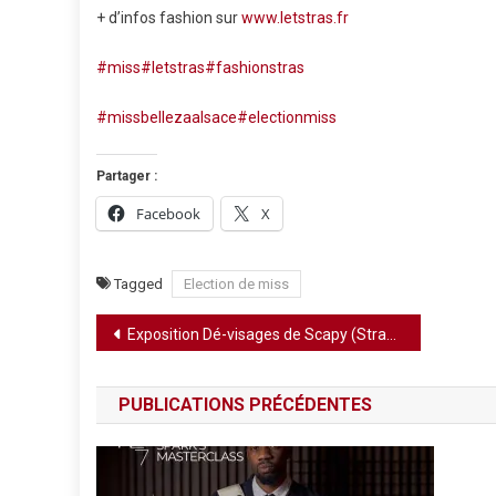
+ d’infos fashion sur
www.letstras.fr
#miss
#letstras
#fashionstras
#missbellezaalsace
#electionmiss
Partager :
Facebook
X
Tagged
Election de miss
Navigation
Exposition Dé-visages de Scapy (Strasbourg)
de
PUBLICATIONS PRÉCÉDENTES
l’article