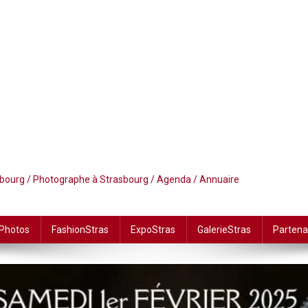
asbourg / Photographe à Strasbourg / Agenda / Annuaire
 Photos
FashionStras
ExpoStras
GalerieStras
Partena