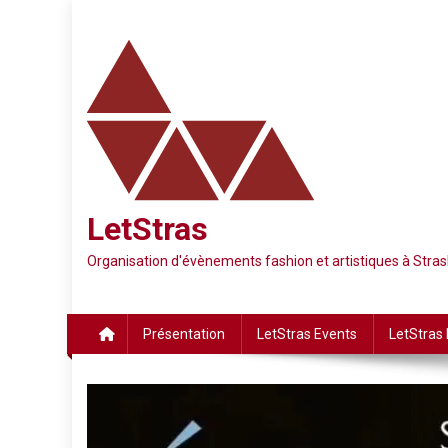
Skip
to
content
LetStras
Organisation d'évènements fashion et artistiques à Str
Présentation
LetStras Events
LetStras