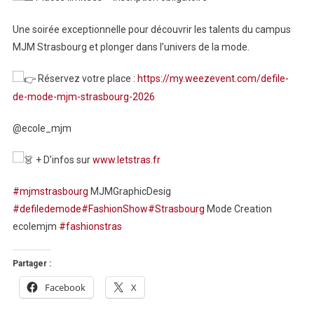
Une soirée exceptionnelle pour découvrir les talents du campus
MJM Strasbourg et plonger dans l’univers de la mode.
Réservez votre place :
https://my.weezevent.com/defile-
de-mode-mjm-strasbourg-2026
@ecole_mjm
+ D’infos sur
www.letstras.fr
#mjmstrasbourg
MJMGraphicDesig
#defiledemode
#FashionShow
#Strasbourg
Mode Creation
ecolemjm
#fashionstras
Partager :
Facebook
X