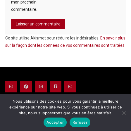
mon prochain
commentaire.
Ce site utilise Akismet pour réduire les indésirables.
En savoir plus
sur la façon dont les données de vos commentaires sont traitées
.
Nous utilisons des cookies pour vous garantir la meilleure
expérience sur notre site web. Si vous continuez à utiliser ce
© 2025 LetStras Copyright - All rights reserved - Avec l'aide de Touch-
site, nous supposerons que vous en êtes satisfait.
arts.com
|
Theme: News Portal by
Mystery Themes
.
Partenaires
Mentions légales
Politique de confidentialité
Accepter
Refuser
CGU