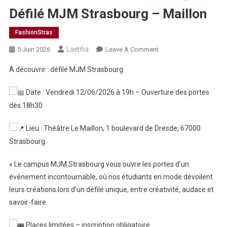
Défilé MJM Strasbourg – Maillon
FashionStras
Laetitia
On
5 Juin 2026
Leave A Comment
Défilé
A découvrir : défilé MJM Strasbourg
MJM
Strasbourg
Date : Vendredi 12/06/2026 à 19h – Ouverture des portes
–
dès 18h30
Maillon
Lieu : Théâtre Le Maillon, 1 boulevard de Dresde, 67000
Strasbourg
« Le campus MJM Strasbourg vous ouvre les portes d’un
événement incontournable, où nos étudiants en mode dévoilent
leurs créations lors d’un défilé unique, entre créativité, audace et
savoir-faire.
Places limitées – inscription obligatoire