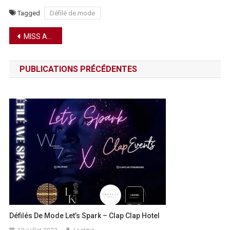
Tagged
Défilé de mode
Navigation
MISS ALSACE 2026
de
PUBLICATIONS PRÉCÉDENTES
l’article
Défilés De Mode Let’s Spark – Clap Clap Hotel