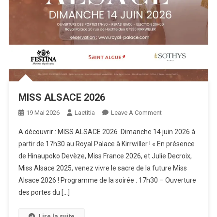
MISS ALSACE 2026
On
19 Mai 2026
Laetitia
Leave A Comment
MISS
A découvrir : MISS ALSACE 2026 Dimanche 14 juin 2026 à
ALSACE
partir de 17h30 au Royal Palace à Kirrwiller ! « En présence
2026
de Hinaupoko Devèze, Miss France 2026, et Julie Decroix,
Miss Alsace 2025, venez vivre le sacre de la future Miss
Alsace 2026 ! Programme de la soirée : 17h30 – Ouverture
des portes du […]
Lire la suite