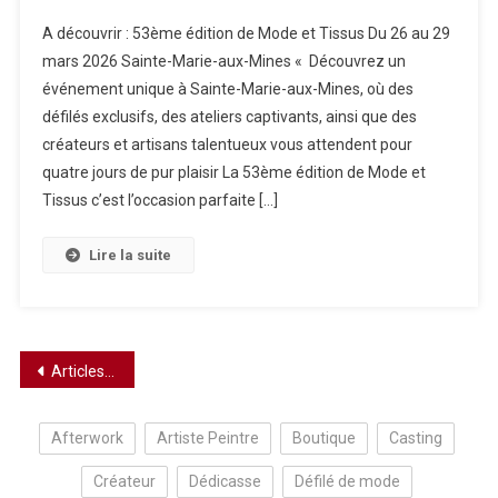
53ème
A découvrir : 53ème édition de Mode et Tissus Du 26 au 29
Édition
mars 2026 Sainte-Marie-aux-Mines « Découvrez un
De
événement unique à Sainte-Marie-aux-Mines, où des
Mode
défilés exclusifs, des ateliers captivants, ainsi que des
Et
Tissus
créateurs et artisans talentueux vous attendent pour
quatre jours de pur plaisir La 53ème édition de Mode et
Tissus c’est l’occasion parfaite […]
Lire la suite
Navigation
Articles plus anciens
des
Afterwork
Artiste Peintre
Boutique
Casting
articles
Créateur
Dédicasse
Défilé de mode