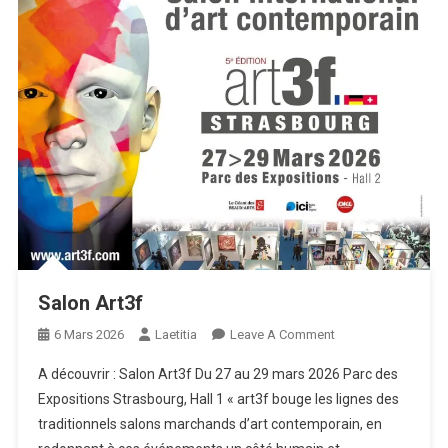
Salon Art3f
On
6 Mars 2026
Laetitia
Leave A Comment
Salon
A découvrir : Salon Art3f Du 27 au 29 mars 2026 Parc des
Art3f
Expositions Strasbourg, Hall 1 « art3f bouge les lignes des
traditionnels salons marchands d’art contemporain, en