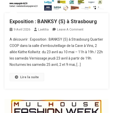
Exposition : BANKSY (S) à Strasbourg
On
9 Avril 2026
Laetitia
Leave A Comment
Exposition
A découvrir : Exposition : BANKSY (S) à Strasbourg Quartier
:
COOP dans la salle d’embouteillage de la Cave à Vins, 2
BANKSY
allée Käthe Kollwitz. du 23 avril au 10 mai – 11h à 19h / 22h
(S)
les samedis Vernissage jeudi 23 avril à partir de 19h.
À
Strasbourg
Nocturnes les samedis 25 avril, 2 et 9 mai, […]
Lire la suite