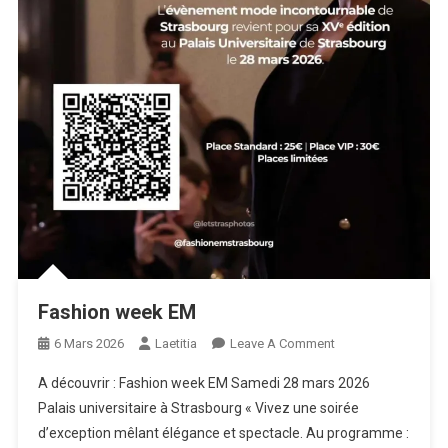
Fashion week EM
On
6 Mars 2026
Laetitia
Leave A Comment
Fashion
A découvrir : Fashion week EM Samedi 28 mars 2026
Week
Palais universitaire à Strasbourg « Vivez une soirée
EM
d’exception mêlant élégance et spectacle. Au programme :