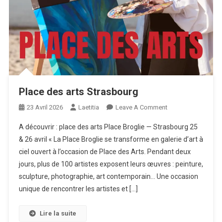
Place des arts Strasbourg
On
23 Avril 2026
Laetitia
Leave A Comment
Place
A découvrir : place des arts Place Broglie — Strasbourg 25
Des
& 26 avril « La Place Broglie se transforme en galerie d’art à
Arts
ciel ouvert à l’occasion de Place des Arts. Pendant deux
Strasbourg
jours, plus de 100 artistes exposent leurs œuvres : peinture,
sculpture, photographie, art contemporain… Une occasion
unique de rencontrer les artistes et […]
Lire la suite