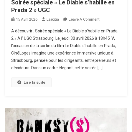
Soirée spéciale « Le Diable s’habille en
Prada 2 » UGC
On
15 Avril 2026
Laetitia
Leave A Comment
Soirée
A découvrir : Soirée spéciale « Le Diable s’habille en Prada
Spéciale
2 » A l’ UGC Strasbourg Le jeudi 30 avril 2026 à 18h45 “A
« Le
l’occasion de la sortie du film Le Diable s’habille en Prada,
Diable
CinéLoges imagine une expérience immersive unique à
S’habille
En
Strasbourg, pensée pour les dirigeants, entrepreneurs et
Prada
décideurs. Dans un cadre élégant, cette soirée […]
2 »
UGC
Lire la suite