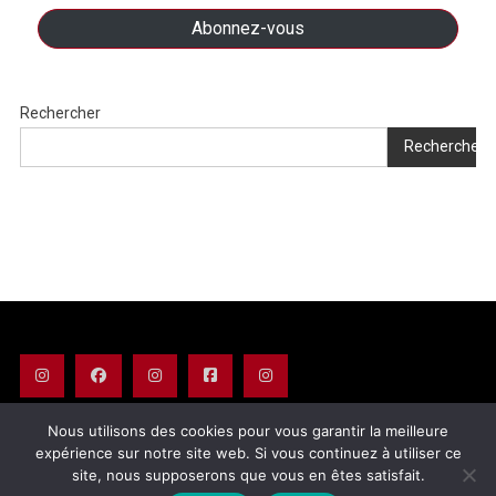
Abonnez-vous
Rechercher
Rechercher
Nous utilisons des cookies pour vous garantir la meilleure
expérience sur notre site web. Si vous continuez à utiliser ce
© 2025 LetStras Copyright - All rights reserved - Avec l'aide de Touch-
site, nous supposerons que vous en êtes satisfait.
arts.com
|
Theme: News Portal by
Mystery Themes
.