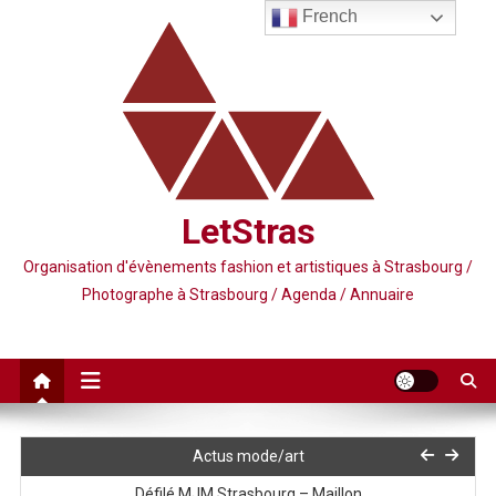
Skip
French
to
content
LetStras
Organisation d'évènements fashion et artistiques à Strasbourg /
Photographe à Strasbourg / Agenda / Annuaire
Soirée spéciale « Le Diable s’habille en Prada 2 » UGC
Actus mode/art
Défilé MJM Strasbourg – Maillon