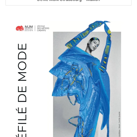
MISS ALSACE 2026
Place des arts Strasbourg
Afterwork fashion meeting #6
Soirée spéciale « Le Diable s’habille en Prada 2 » UGC
Défilé MJM Strasbourg – Maillon